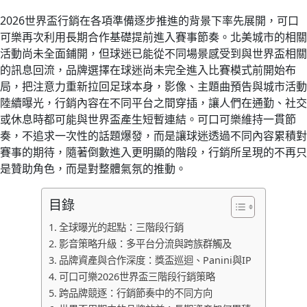
2026世界盃行銷在各項準備逐步推進的背景下率先展開，可口
可樂再次利用長期合作基礎提前進入賽事節奏。北美城市的相關
活動尚未全面鋪開，但球迷已能從不同場景感受到與世界盃相關
的訊息回流，品牌選擇在球迷尚未完全進入比賽模式前開始布
局，把注意力重新拉回足球本身，影像、主題曲預告與城市活動
陸續曝光，行銷內容在不同平台之間穿插，讓人們在通勤、社交
或休息時都可能與世界盃產生短暫連結。可口可樂維持一貫節
奏，不追求一次性的話題爆發，而是讓球迷透過不同內容累積對
賽事的期待，隨著倒數進入更明顯的階段，行銷所呈現的不再只
是贊助角色，而是對整體氣氛的推動。
目錄
全球曝光的起點：三階段行銷
影音策略升級：多平台分流與跨族群觸及
品牌資產與合作深度：獎盃巡迴、Panini與IP
可口可樂2026世界盃三階段行銷策略
跨品牌競逐：行銷節奏中的不同方向