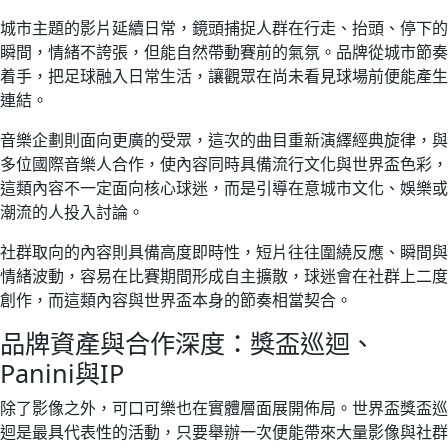
城市主題的影片延續日常，鏡頭捕捉人群在行走、抬頭、停下的
瞬間，情緒不誇張，但能自然帶動賽前的氣氛。品牌從城市節奏
着手，把足球融入日常生活，讓觀眾在尚未看見球場前便能產生
連結。
音樂企劃則面向更廣的受眾，這次的曲目重新演繹經典旋律，與
多位國際音樂人合作，使內容同時具備流行文化與世界盃色彩，
這類內容不一定面向核心球迷，而是引導在意城市文化、娛樂或
潮流的人投入討論。
社群取向的內容則具備高度即時性，短片往往圍繞反應、瞬間與
情緒波動，容易在比賽期間形成自主擴散，球迷會在社群上二度
創作，而這類內容與世界盃本身的節奏相當契合。
品牌資產與合作深度：獎盃巡迴、
Panini與IP
除了影像之外，可口可樂也在實體層面展開佈局。世界盃獎盃巡
迴是最具代表性的活動，只要舉辦一次便能帶來大量影像與社群