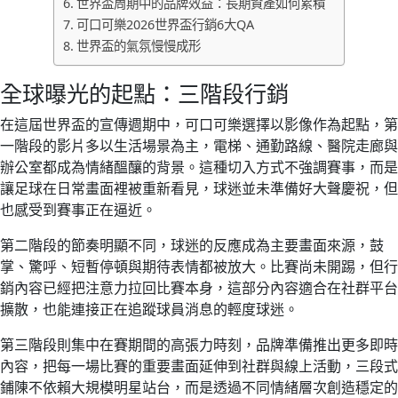
世界盃周期中的品牌效益：長期資產如何累積
可口可樂2026世界盃行銷6大QA
世界盃的氣氛慢慢成形
全球曝光的起點：三階段行銷
在這屆世界盃的宣傳週期中，可口可樂選擇以影像作為起點，第
一階段的影片多以生活場景為主，電梯、通勤路線、醫院走廊與
辦公室都成為情緒醞釀的背景。這種切入方式不強調賽事，而是
讓足球在日常畫面裡被重新看見，球迷並未準備好大聲慶祝，但
也感受到賽事正在逼近。
第二階段的節奏明顯不同，球迷的反應成為主要畫面來源，鼓
掌、驚呼、短暫停頓與期待表情都被放大。比賽尚未開踢，但行
銷內容已經把注意力拉回比賽本身，這部分內容適合在社群平台
擴散，也能連接正在追蹤球員消息的輕度球迷。
第三階段則集中在賽期間的高張力時刻，品牌準備推出更多即時
內容，把每一場比賽的重要畫面延伸到社群與線上活動，三段式
鋪陳不依賴大規模明星站台，而是透過不同情緒層次創造穩定的