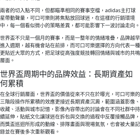
兩者的切入點不同，但都瞄準相同的賽事空檔，adidas主打球
星帶動聲量，可口可樂則將焦點放回球迷，在這樣的行銷環境
中，每一個看似微小的策略差異，都可能影響下一波討論走向。
世界盃不只是一個月的賽事，而是一整年的情緒堆疊，品牌越早
進入週期，越有機會站在前排，而可口可樂選擇的方向代表一種
更貼近大眾的方式，把足球從高強度競技轉回情緒與城市的共鳴
層面。
世界盃周期中的品牌效益：長期資產如
何累積
在全球行銷層面，世界盃的價值從來不只在於曝光，可口可樂的
三階段操作所累積的效應更接近長期資產沉澱，範圍涵蓋影像、
收藏、活動與城市記憶，影像內容帶出的討論會在不同社群中持
續延伸，貼紙文化讓球迷在拆包與交換的過程中反覆接觸品牌，
而獎盃巡迴所形成的動線、排隊畫面與現場氣氛，也會被大量記
錄並在賽後多次重新觀看。