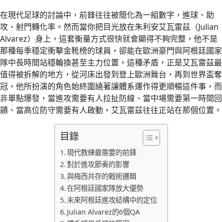
在現代足球的討論中，前鋒往往被簡化為一組數字，進球、助
攻、射門轉化率。然而當你把目光放在朱利安艾瓦雷茲（Julian
Alvarez）身上，這套衡量方式很快就會顯得不夠完整，他不是
那種每季穩定衝擊金靴榜的球員，卻能在歐洲豪門與阿根廷國家
隊中長時間站穩輪換甚至主力位置，這種矛盾，正是艾瓦雷茲最
值得被拆解的地方，從河床出發到登上歐洲舞台，再到世界盃奪
冠，他所扮演的角色始終圍繞著讓體系運作得更順暢這件事，而
非單點爆發，當進攻需要有人拉扯防線、當中場需要第一時間回
饋、當高位防守需要有人啟動，艾瓦雷茲往往正站在那個位置。
目錄
現代教練最需要的前鋒
對於進攻節奏的影響
與梅西共存的戰術邏輯
在阿根廷國家隊放大優勢
未來阿根廷進攻結構中的定位
Julian Alvarez的6個QA