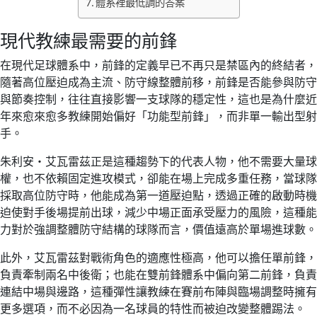
體系裡最低調的答案
現代教練最需要的前鋒
在現代足球體系中，前鋒的定義早已不再只是禁區內的終結者，
隨著高位壓迫成為主流、防守線整體前移，前鋒是否能參與防守
與節奏控制，往往直接影響一支球隊的穩定性，這也是為什麼近
年來愈來愈多教練開始偏好「功能型前鋒」，而非單一輸出型射
手。
朱利安・艾瓦雷茲正是這種趨勢下的代表人物，他不需要大量球
權，也不依賴固定進攻模式，卻能在場上完成多重任務，當球隊
採取高位防守時，他能成為第一道壓迫點，透過正確的啟動時機
迫使對手後場提前出球，減少中場正面承受壓力的風險，這種能
力對於強調整體防守結構的球隊而言，價值遠高於單場進球數。
此外，艾瓦雷茲對戰術角色的適應性極高，他可以擔任單前鋒，
負責牽制兩名中後衛；也能在雙前鋒體系中偏向第二前鋒，負責
連結中場與邊路，這種彈性讓教練在賽前布陣與臨場調整時擁有
更多選項，而不必因為一名球員的特性而被迫改變整體踢法。