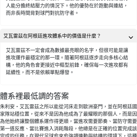
人能分擔終結壓力的情況下。他的優勢在於跑動與連結，
而非長時間背對球門對抗防守者。
艾瓦雷茲在阿根廷進攻體系中的價值是什麼？
艾瓦雷茲不一定會成為數據最亮眼的名字，但很可能是讓
進攻運作最穩定的那一環。隨著阿根廷逐步走向多核心結
構，他的角色會更接近中樞型前鋒，確保每一次進攻都有
延續性，而不是依賴單點爆發。
體系裡最低調的答案
朱利安・艾瓦雷茲之所以能從河床走到歐洲豪門，並在阿根廷國
家隊站穩位置，從來不是因為他成為了最耀眼的那個人，而是因
為他始終讓整個體系運作得更順，當進攻需要節奏、當防守需要
第一道反應、當比賽進入消耗階段，他總是在正確的位置完成該
完成的任務，在現代足球愈來愈強調連動與結構的環境下，這種