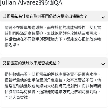
Julian Alvarez的6個QA
艾瓦雷茲為什麼在歐洲豪門仍然有穩定出場機會？
關鍵不在於單場進球數，而在於他的功能完整性。艾瓦雷
茲能同時滿足高位壓迫、無球跑動與進攻連結三項需求，
這讓教練在不同對手與賽程壓力下，都能安心把他放進輪
換名單。
艾瓦雷茲的進球效率是否被低估？
從純數據來看，艾瓦雷茲的進球產量確實不是頂尖水準，
但若考量他的出手位置與角色定位，效率其實並不低。他
經常在轉換進攻或防線尚未站穩時完成射門，而非長時間
佔據禁區等待機會，這讓他的進球方式更依賴時機判斷，
而非大量嘗試。