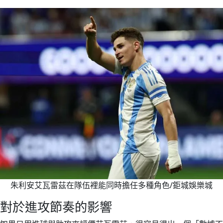
朱利安艾瓦雷茲在隊伍裡能同時擔任多種角色/鉅城娛樂城
對於進攻節奏的影響