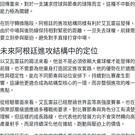
回傳重來，對於一支講求控球與節奏的球隊而言，這種不中斷的
能力極為關鍵。
在防守轉換階段，阿根廷的進攻結構同樣有利於艾瓦雷茲發揮，
由於中場與後防線保持相對緊密的距離，一旦失去球權，前鋒需
要立刻參與壓迫，避免對手直接打穿中場。
未來阿根廷進攻結構中的定位
以艾瓦雷茲的踢法來看，他並不是必須依賴大量球權才能發揮的
前鋒，也不需要為他量身打造固定進攻套路。他的優勢在於適應
性與穩定性，能在不同節奏與站位安排下，持續對比賽產生影
響，這讓他更適合成為結構型核心的一環，而非整個進攻的唯一
焦點。
從經驗層面來看，艾瓦雷茲已經歷過世界盃等高強度賽事，也在
俱樂部層級適應過多種戰術要求，對比賽節奏與角色分工有清楚
理解，但這樣的成長路線，也代表他的發展方向不會突然轉向高
產量射手，而是持續深化他在連結、跑動與壓迫上的價值。