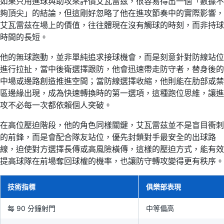
如果只用進球與助攻來評價艾瓦雷茲，很容易得出一個「數據不
夠頂尖」的結論，但這剛好忽略了他在進攻節奏中的實際影響，
艾瓦雷茲在場上的價值，往往體現在沒有觸球的時刻，而非持球
時間的長短。
他的無球跑動，並非單純追求接球機會，而是刻意針對防線站位
進行拉扯，當中後衛選擇跟防，他會迅速帶走防守者，替身後的
中場或邊路創造推進空間；當防線選擇收縮，他則能在肋部或禁
區邊緣出現，成為快速轉換時的第一選項，這種跑位思維，讓進
攻不必每一次都依賴個人突破。
在高位壓迫階段，他的角色同樣關鍵，艾瓦雷茲並不是盲目衝刺
的前鋒，而是會配合隊友站位，優先封鎖對手最安全的出球路
線，迫使對方選擇長傳或高風險橫傳，這樣的壓迫方式，能有效
提高球隊在前場奪回球權的機率，也讓防守轉攻變得更有秩序。
技術指標
俱樂部表現
每 90 分鐘射門
中等偏高