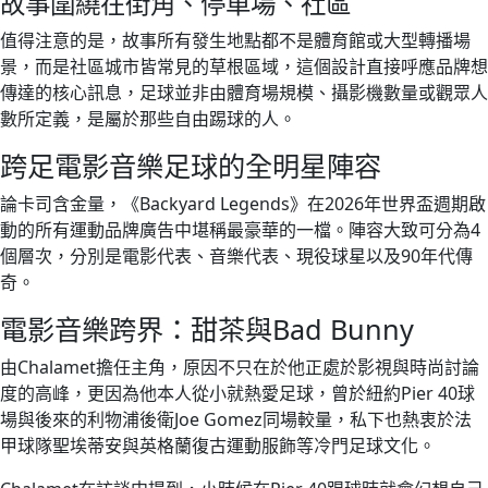
故事圍繞在街角、停車場、社區
值得注意的是，故事所有發生地點都不是體育館或大型轉播場
景，而是社區城市皆常見的草根區域，這個設計直接呼應品牌想
傳達的核心訊息，足球並非由體育場規模、攝影機數量或觀眾人
數所定義，是屬於那些自由踢球的人。
跨足電影音樂足球的全明星陣容
論卡司含金量，《Backyard Legends》在2026年世界盃週期啟
動的所有運動品牌廣告中堪稱最豪華的一檔。陣容大致可分為4
個層次，分別是電影代表、音樂代表、現役球星以及90年代傳
奇。
電影音樂跨界：甜茶與Bad Bunny
由Chalamet擔任主角，原因不只在於他正處於影視與時尚討論
度的高峰，更因為他本人從小就熱愛足球，曾於紐約Pier 40球
場與後來的利物浦後衛Joe Gomez同場較量，私下也熱衷於法
甲球隊聖埃蒂安與英格蘭復古運動服飾等冷門足球文化。