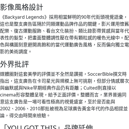
影像風格設計
《Backyard Legends》採用相當鮮明的90年代街頭視覺語彙，
這也是整支廣告區隔於同類運動品牌作品的關鍵，影片運用懷舊
配樂、復古運動服飾、看台文化裝扮、類比錄影帶質感與當年代
表性的髮型，把畫面整體調性壓在帶有顆粒感的暖色光線中。配
色與構圖刻意避開高飽和的當代運動廣告風格，反而偏向獨立電
影的美術調度。
外界批評
媒體圈對這套美學的評價並不全然是讚揚，SoccerBible撰文時
指出，這支廣告在卡司星光與規模上無可挑剔，但部分情感層次
與幽默感與Nike早期經典作品仍有距離；Culted則直接以
cinema形容整體呈現，給予正面評價。整體而言，業界普遍同
意這支廣告是一場可看性極高的視覺盛宴，至於是否能與
2002、2006、2010那批被視為足球廣告黃金年代的作品相提並
論，得交由時間來檢驗。
「YOU GOT THIS」品牌延伸