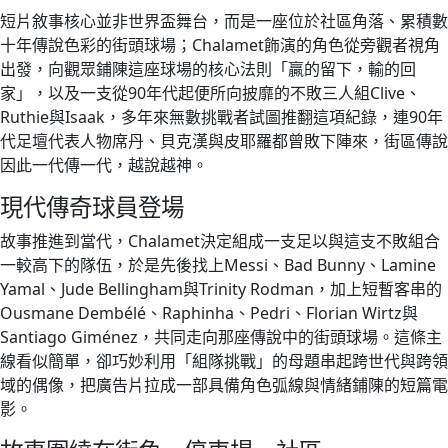
短片敘事核心並非世界盃舞台，而是一座位於社區角落、累積數
十年傳說色彩的街頭球場；Chalamet飾演的角色從旁觀者視角
出發，向觀眾鋪陳這座球場的核心法則「贏的留下，輸的回
家」，以及一支從90年代起便所向披靡的不敗三人組Clive、
Ruthie與Isaak，多年來無數挑戰者試圖推翻這項紀錄，連90年
代足壇代表人物席丹、貝克漢與皮耶羅都曾敗下陣來，街區傳說
因此一代傳一代，越說越神。
現代傳奇球員登場
故事推進到當代，Chalamet決定組成一支足以與這支不敗組合
一較高下的隊伍，於是先後找上Messi、Bad Bunny、Lamine
Yamal、Jude Bellingham與Trinity Rodman，加上短暫客串的
Ousmane Dembélé、Raphinha、Pedri、Florian Wirtz與
Santiago Giménez，共同走向那座傳說中的街頭球場。這條主
線看似簡單，卻巧妙利用「組隊挑戰」的母題串起跨世代與跨領
域的偶像，把廣告片拉成一部具備角色弧線與情緒鋪陳的短篇電
影。