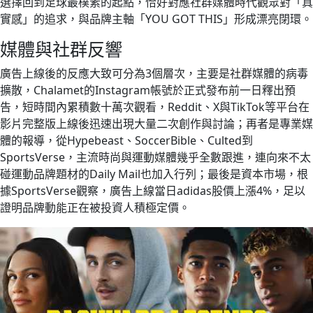
選擇回到足球最樸素的起點，恰好對應社群媒體時代觀眾對「真
實感」的追求，與品牌主軸「YOU GOT THIS」形成漂亮閉環。
媒體與社群反響
廣告上線後的反應大致可分為3個層次，主要是社群媒體的病毒
擴散，Chalamet的Instagram帳號於正式發布前一日釋出預
告，短時間內累積數十萬次觀看，Reddit、X與TikTok等平台在
影片完整版上線後迅速出現大量二次創作與討論；再者是專業媒
體的報導，從Hypebeast、SoccerBible、Culted到
SportsVerse，主流時尚與運動媒體幾乎全數跟進，連向來不太
碰運動品牌題材的Daily Mail也加入行列；最後是資本市場，根
據SportsVerse觀察，廣告上線當日adidas股價上漲4%，足以
證明品牌動能正在被投資人積極定價。