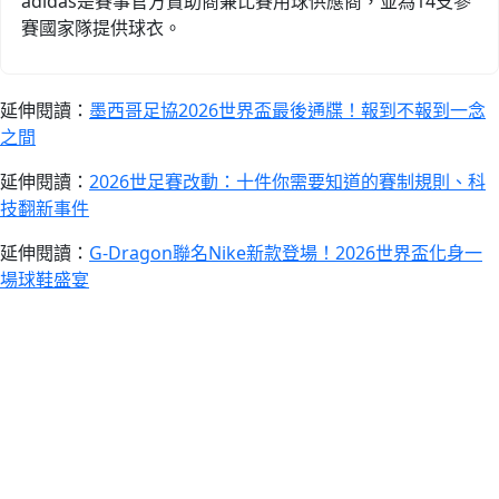
adidas是賽事官方贊助商兼比賽用球供應商，並為14支參
賽國家隊提供球衣。
延伸閱讀：
墨西哥足協2026世界盃最後通牒！報到不報到一念
之間
延伸閱讀：
2026世足賽改動：十件你需要知道的賽制規則、科
技翻新事件
延伸閱讀：
G-Dragon聯名Nike新款登場！2026世界盃化身一
場球鞋盛宴