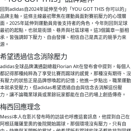
回到adidas自2024年延伸至今的「YOU GOT THIS 你可以的」
品牌主軸，這條主線最初聚焦在運動員面對賽前壓力的心理層
面，2025年延伸到運動員背後支持者的角色，今年則回到足球
最初的起點，也就是街頭、巷弄與社區球場。這3個篇章一脈相
承，皆強調卸下壓力、自由發揮、相信自己是真正的競爭力來
源。
希望透過信念消除壓力
adidas全球品牌溝通副總裁Florian Alt在發布會中提到，每個人
都記得那種純粹為了享受比賽而踢球的感覺，那種沒有期待、沒
有壓力的狀態正是品牌想喚起的記憶；他進一步點出，職業運動
本就承受壓力，但adidas希望透過自由與信念去消解這份壓
力，讓不論職業球員或業餘玩家都能在自己的場上創造傳奇。
梅西回應理念
Messi本人在影片發布時的訪談也呼應這套訊息，他提到自己在
阿根廷羅薩里奧的後院開始踢球，那個環境沒有壓力，只有自
由、快樂與不間斷的嘗試，他希望所有踢球的孩子都能找到同樣