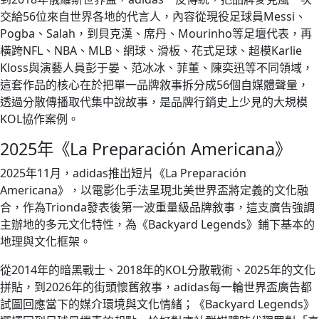
交給56位來自世界各地的代言人，內容從現役足球員Messi、
Pogba、Salah，到貝克漢、席丹、Mourinho等足壇代表，再
橫跨NFL、NBA、MLB、網球、滑板、花式足球、超模Karlie
Kloss與演藝人員彭于晏、范冰冰、菲董、陳奕迅等不同領域，
這套作品的核心在於把單一品牌敘事拆分成56個自媒體聲量，
透過分散傳播取代集中說故事，是品牌行銷史上少見的大規模
KOL協作案例。
2025年《La Preparación Americana》
2025年11月，adidas推出短片《La Preparación
Americana》，以電影化手法呈現北美世界盃將定義的文化融
合，作為Trionda發表後第一波重量級品牌敘事，這支廣告強調
主辦地的多元文化特性，為《Backyard Legends》鋪下基本的
地理與文化框架。
從2014年的暗黑戰士、2018年的KOL分散戰術、2025年的文化
拼貼，到2026年的街頭懷舊敘事，adidas每一輪世界盃廣告都
試圖回應當下的媒介環境與文化情緒；《Backyard Legends》