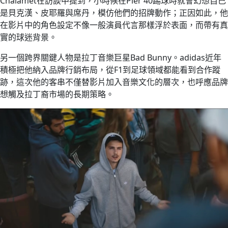
Chalamet在訪談中提到，小時候在Pier 40踢球時就會幻想自己
是貝克漢、皮耶羅與席丹，模仿他們的招牌動作；正因如此，他
在影片中的角色設定不像一般演員代言那樣浮於表面，而帶有真
實的球迷背景。
另一個跨界關鍵人物是拉丁音樂巨星Bad Bunny。adidas近年
積極把他納入品牌行銷布局，從F1到足球領域都能看到合作蹤
跡，這次他的客串不僅替影片加入音樂文化的層次，也呼應品牌
想觸及拉丁裔市場的長期策略。