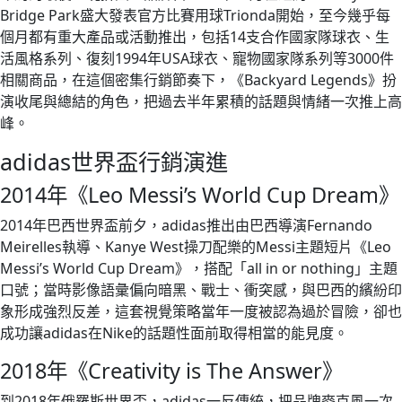
Bridge Park盛大發表官方比賽用球Trionda開始，至今幾乎每
個月都有重大產品或活動推出，包括14支合作國家隊球衣、生
活風格系列、復刻1994年USA球衣、寵物國家隊系列等3000件
相關商品，在這個密集行銷節奏下，《Backyard Legends》扮
演收尾與總結的角色，把過去半年累積的話題與情緒一次推上高
峰。
adidas世界盃行銷演進
2014年《Leo Messi’s World Cup Dream》
2014年巴西世界盃前夕，adidas推出由巴西導演Fernando
Meirelles執導、Kanye West操刀配樂的Messi主題短片《Leo
Messi’s World Cup Dream》，搭配「all in or nothing」主題
口號；當時影像語彙偏向暗黑、戰士、衝突感，與巴西的繽紛印
象形成強烈反差，這套視覺策略當年一度被認為過於冒險，卻也
成功讓adidas在Nike的話題性面前取得相當的能見度。
2018年《Creativity is The Answer》
到2018年俄羅斯世界盃，adidas一反傳統，把品牌麥克風一次