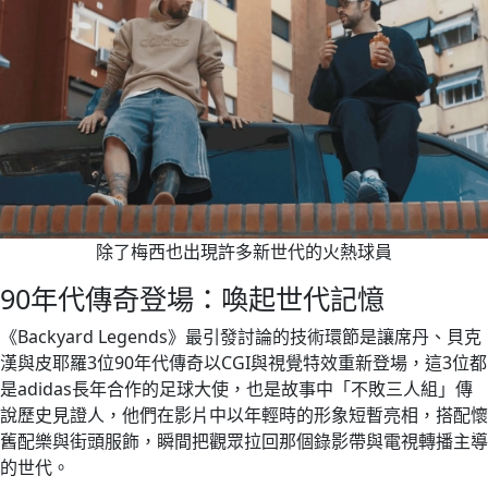
除了梅西也出現許多新世代的火熱球員
90年代傳奇登場：喚起世代記憶
《Backyard Legends》最引發討論的技術環節是讓席丹、貝克
漢與皮耶羅3位90年代傳奇以CGI與視覺特效重新登場，這3位都
是adidas長年合作的足球大使，也是故事中「不敗三人組」傳
說歷史見證人，他們在影片中以年輕時的形象短暫亮相，搭配懷
舊配樂與街頭服飾，瞬間把觀眾拉回那個錄影帶與電視轉播主導
的世代。