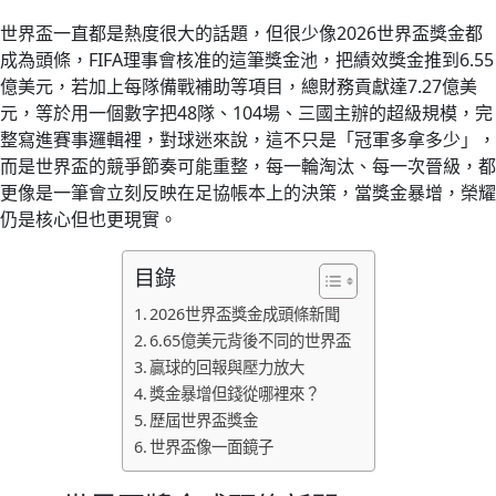
世界盃一直都是熱度很大的話題，但很少像2026世界盃獎金都
成為頭條，FIFA理事會核准的這筆獎金池，把績效獎金推到6.55
億美元，若加上每隊備戰補助等項目，總財務貢獻達7.27億美
元，等於用一個數字把48隊、104場、三國主辦的超級規模，完
整寫進賽事邏輯裡，對球迷來說，這不只是「冠軍多拿多少」，
而是世界盃的競爭節奏可能重整，每一輪淘汰、每一次晉級，都
更像是一筆會立刻反映在足協帳本上的決策，當獎金暴增，榮耀
仍是核心但也更現實。
目錄
2026世界盃獎金成頭條新聞
6.65億美元背後不同的世界盃
贏球的回報與壓力放大
獎金暴增但錢從哪裡來？
歷屆世界盃獎金
世界盃像一面鏡子