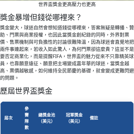
世界盃獎金更高壓力也更高
獎金暴增但錢從哪裡來？
獎金變大，球迷自然會想知道錢從哪裡來，答案無疑是轉播、贊
助、門票與商業授權，也因此當獎金創紀錄的同時，外界對票
價、售票機制與可負擔性的討論很難降溫，因為球迷會直覺地把
兩件事連起來，若收入如此驚人，為何門票卻這麼貴？這並不是
要否定商業化，而是提醒FIFA，世界盃的魅力從來不只靠精英球
員，也靠願意遠征、願意把主場變成嘉年華的球迷，當獎金越
高、票價越敏感，如何維持全民節慶的基礎，就會變成更難閃避
的問題。
歷屆世界盃獎金
參
賽
總獎金池
冠軍獎金
屆次
備註
隊
（美元）
（美元）
數