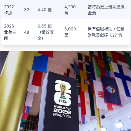
2022
4,200
當時為史上最高總獎
32
4.40 億
卡達
萬
金池
2026
6.55 億
5,000
另有備戰補助，使總
北美三
48
（績效獎
萬
財務貢獻達 7.27 億
國
金）