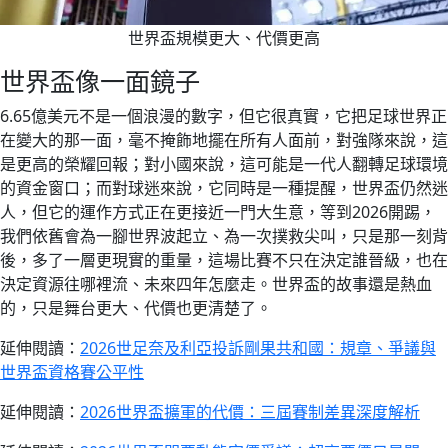
世界盃規模更大、代價更高
世界盃像一面鏡子
6.65億美元不是一個浪漫的數字，但它很真實，它把足球世界正
在變大的那一面，毫不掩飾地擺在所有人面前，對強隊來說，這
是更高的榮耀回報；對小國來說，這可能是一代人翻轉足球環境
的資金窗口；而對球迷來說，它同時是一種提醒，世界盃仍然迷
人，但它的運作方式正在更接近一門大生意，等到2026開踢，
我們依舊會為一腳世界波起立、為一次撲救尖叫，只是那一刻背
後，多了一層更現實的重量，這場比賽不只在決定誰晉級，也在
決定資源往哪裡流、未來四年怎麼走。世界盃的故事還是熱血
的，只是舞台更大、代價也更清楚了。
延伸閱讀：
2026世足奈及利亞投訴剛果共和國：規章、爭議與
世界盃資格賽公平性
延伸閱讀：
2026世界盃擴軍的代價：三屆賽制差異深度解析