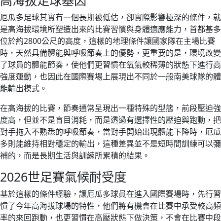
厄瓜多足球其實有一個長期被低估，卻實際影響極深的條件，就
是高海拔環境所塑造出來的比賽習慣與身體適應能力，首都基多
位於約2800公尺的高度，這樣的地理條件讓國家隊在主場比賽
時，天然具備體能與呼吸節奏上的優勢，更重要的是，環境改變
了球員的體能節奏，使他們更習慣在氧氣較稀薄的狀態下進行高
強度運動，也因此在國際賽場上展現出不同於一般南美球隊的體
能輸出模式。
在高海拔的比賽，節奏通常呈現出一種特殊的型態，前段壓迫強
度高，但並不是盲目消耗，而是透過有選擇性的壓迫與跑動，把
對手拖入不熟悉的呼吸節奏，當對手開始出現體能下降時，厄瓜
多則能維持相對穩定的輸出，這種差異並不是短時間訓練可以彌
補的，而是長期生活與訓練所累積的結果。
2026世足賽氣候耐受度
基於這樣的條件經驗，讓厄瓜多球員在進入國際賽場時，先行習
慣了今年高海拔球場的特性，他們將有機會在比賽中承受較高頻
率的來回跑動，也更習慣在高壓狀態下做決策，不會在比賽中段