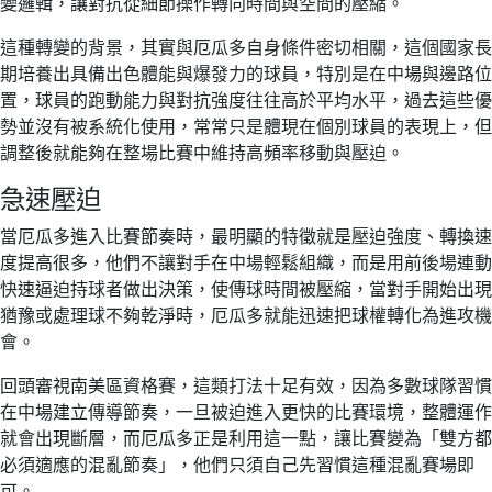
變邏輯，讓對抗從細節操作轉向時間與空間的壓縮。
這種轉變的背景，其實與厄瓜多自身條件密切相關，這個國家長
期培養出具備出色體能與爆發力的球員，特別是在中場與邊路位
置，球員的跑動能力與對抗強度往往高於平均水平，過去這些優
勢並沒有被系統化使用，常常只是體現在個別球員的表現上，但
調整後就能夠在整場比賽中維持高頻率移動與壓迫。
急速壓迫
當厄瓜多進入比賽節奏時，最明顯的特徵就是壓迫強度、轉換速
度提高很多，他們不讓對手在中場輕鬆組織，而是用前後場連動
快速逼迫持球者做出決策，使傳球時間被壓縮，當對手開始出現
猶豫或處理球不夠乾淨時，厄瓜多就能迅速把球權轉化為進攻機
會。
回頭審視南美區資格賽，這類打法十足有效，因為多數球隊習慣
在中場建立傳導節奏，一旦被迫進入更快的比賽環境，整體運作
就會出現斷層，而厄瓜多正是利用這一點，讓比賽變為「雙方都
必須適應的混亂節奏」，他們只須自己先習慣這種混亂賽場即
可。