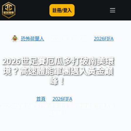
跳
至
註冊/登入
主
要
內
容
恐怖荷蘭人
2026 年 4 月 7 日
2026FIFA
2026世足賽厄瓜多打破南美環
境？高速體能軍團邁入黃金巔
峰！
首頁
2026FIFA
2026世足賽厄瓜多打破南美環境？高速體能軍團邁入黃
金巔峰！