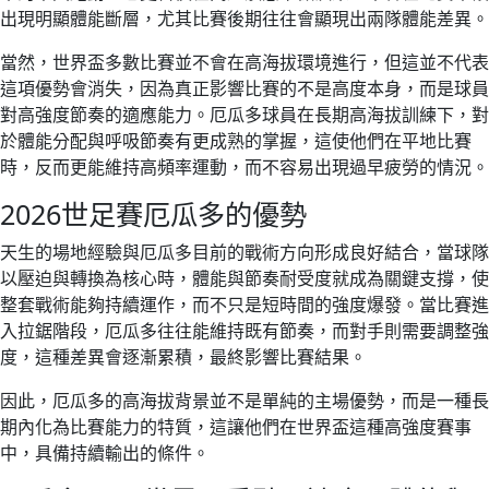
出現明顯體能斷層，尤其比賽後期往往會顯現出兩隊體能差異。
當然，世界盃多數比賽並不會在高海拔環境進行，但這並不代表
這項優勢會消失，因為真正影響比賽的不是高度本身，而是球員
對高強度節奏的適應能力。厄瓜多球員在長期高海拔訓練下，對
於體能分配與呼吸節奏有更成熟的掌握，這使他們在平地比賽
時，反而更能維持高頻率運動，而不容易出現過早疲勞的情況。
2026世足賽厄瓜多的優勢
天生的場地經驗與厄瓜多目前的戰術方向形成良好結合，當球隊
以壓迫與轉換為核心時，體能與節奏耐受度就成為關鍵支撐，使
整套戰術能夠持續運作，而不只是短時間的強度爆發。當比賽進
入拉鋸階段，厄瓜多往往能維持既有節奏，而對手則需要調整強
度，這種差異會逐漸累積，最終影響比賽結果。
因此，厄瓜多的高海拔背景並不是單純的主場優勢，而是一種長
期內化為比賽能力的特質，這讓他們在世界盃這種高強度賽事
中，具備持續輸出的條件。