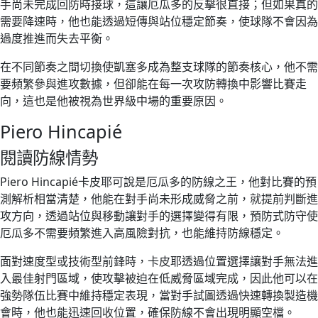
手尚未完成回防時接球，這讓厄瓜多的反擊很直接；但如果真的
需要降速時，他也能透過短傳與站位穩定節奏，使球隊不會因為
過度推進而失去平衡。
在不同節奏之間切換使凱塞多成為整支球隊的節奏核心，他不需
要頻繁參與進攻數據，但卻能在每一次攻防轉換中影響比賽走
向，這也是他被視為世界級中場的重要原因。
Piero Hincapié
閱讀防線情勢
Piero Hincapié卡皮耶可說是厄瓜多的防線之王，他對比賽的預
測解析相當清楚，他能在對手尚未形成威脅之前，就提前判斷進
攻方向，透過站位與移動讓對手的選擇變得有限，預防式防守使
厄瓜多不需要頻繁進入高風險對抗，也能維持防線穩定。
面對速度型或技術型前鋒時，卡皮耶透過位置選擇讓對手無法進
入最佳射門區域，使攻擊被迫在低威脅區域完成，因此他可以在
強勢隊伍比賽中維持穩定表現，當對手試圖透過快速轉換製造機
會時，他也能迅速回收位置，確保防線不會出現明顯空檔。