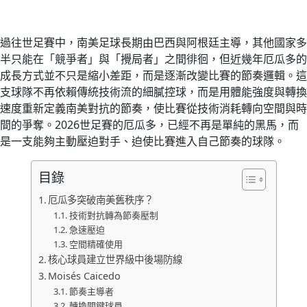
過往世足賽中，南美足球長期由巴西與阿根廷主導，其他國家多
半只能在「競爭者」與「攪局者」之間徘徊，但近幾年厄瓜多的
成長方式並不只是縮小差距，而是逐漸改變比賽的節奏邏輯。這
支球隊不再依賴傳統技術流的細膩控球，而是用體能強度與轉換
速度重新定義南美對抗的節奏，使比賽從技術消耗轉向空間與時
間的爭奪。2026世足賽的厄瓜多，已經不再是單純的黑馬，而
是一支能夠主動壓迫對手、迫使比賽進入自己節奏的球隊。
目錄
厄瓜多突破南美舊秩序？
技術對抗轉為節奏壓制
急速壓迫
空間精確使用
核心球員建立世界級中後場防線
Moisés Caicedo
節奏主導者
轉換關鍵球員