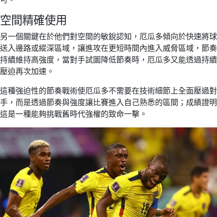
空間精確使用
另一個關鍵在於他們對空間的敏銳認知，厄瓜多傾向於快速將球
送入邊路或縱深區域，讓進攻在更短時間內進入威脅區域，節奏
持續維持高強度，當對手試圖降低節奏時，厄瓜多又能透過持續
壓迫再次加速。
這種強迫性的節奏戰術使厄瓜多不需要在技術細節上全面壓過對
手，而是透過節奏與強度讓比賽進入自己熟悉的區間；成績證明
這是一種能夠挑戰舊時代強權的致命一擊。