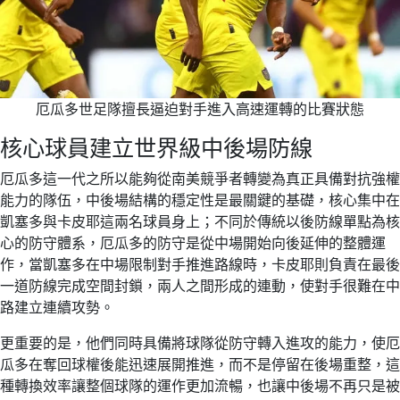
厄瓜多世足隊擅長逼迫對手進入高速運轉的比賽狀態
核心球員建立世界級中後場防線
厄瓜多這一代之所以能夠從南美競爭者轉變為真正具備對抗強權
能力的隊伍，中後場結構的穩定性是最關鍵的基礎，核心集中在
凱塞多與卡皮耶這兩名球員身上；不同於傳統以後防線單點為核
心的防守體系，厄瓜多的防守是從中場開始向後延伸的整體運
作，當凱塞多在中場限制對手推進路線時，卡皮耶則負責在最後
一道防線完成空間封鎖，兩人之間形成的連動，使對手很難在中
路建立連續攻勢。
更重要的是，他們同時具備將球隊從防守轉入進攻的能力，使厄
瓜多在奪回球權後能迅速展開推進，而不是停留在後場重整，這
種轉換效率讓整個球隊的運作更加流暢，也讓中後場不再只是被