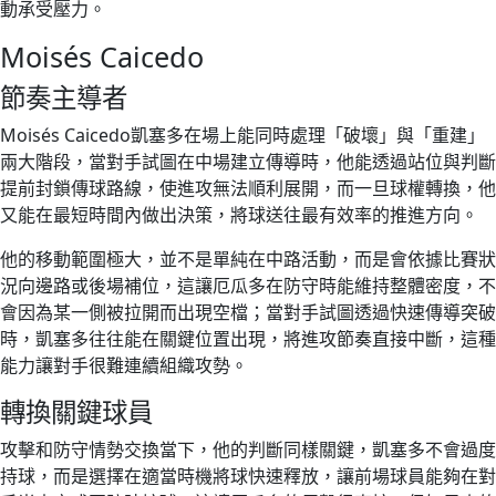
動承受壓力。
Moisés Caicedo
節奏主導者
Moisés Caicedo凱塞多在場上能同時處理「破壞」與「重建」
兩大階段，當對手試圖在中場建立傳導時，他能透過站位與判斷
提前封鎖傳球路線，使進攻無法順利展開，而一旦球權轉換，他
又能在最短時間內做出決策，將球送往最有效率的推進方向。
他的移動範圍極大，並不是單純在中路活動，而是會依據比賽狀
況向邊路或後場補位，這讓厄瓜多在防守時能維持整體密度，不
會因為某一側被拉開而出現空檔；當對手試圖透過快速傳導突破
時，凱塞多往往能在關鍵位置出現，將進攻節奏直接中斷，這種
能力讓對手很難連續組織攻勢。
轉換關鍵球員
攻擊和防守情勢交換當下，他的判斷同樣關鍵，凱塞多不會過度
持球，而是選擇在適當時機將球快速釋放，讓前場球員能夠在對