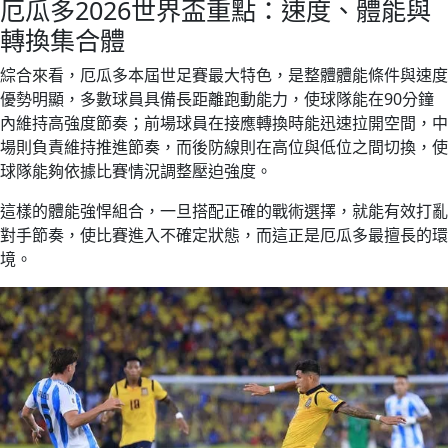
厄瓜多2026世界盃重點：速度、體能與
轉換集合體
綜合來看，厄瓜多本屆世足賽最大特色，是整體體能條件與速度
優勢明顯，多數球員具備長距離跑動能力，使球隊能在90分鐘
內維持高強度節奏；前場球員在接應轉換時能迅速拉開空間，中
場則負責維持推進節奏，而後防線則在高位與低位之間切換，使
球隊能夠依據比賽情況調整壓迫強度。
這樣的體能強悍組合，一旦搭配正確的戰術選擇，就能有效打亂
對手節奏，使比賽進入不確定狀態，而這正是厄瓜多最擅長的環
境。