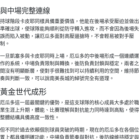
與中場完整連線
持球階段卡皮耶同樣具備重要價值，他能在後場承受壓迫並做出
準確出球，使球隊能夠順利從防守轉入進攻，而不會因為後場失
誤而陷入被動，讓厄瓜多面對高壓逼搶時，不會輕易被對手壓
制。
一旦凱塞多與卡皮耶同時上場，厄瓜多的中後場形成一個連續運
作的系統，中場負責限制與轉換，後防負責封鎖與穩定，兩者之
間沒有明顯斷層，使對手很難找到可以持續利用的空間，維持節
奏與判斷一致，可以說南美長城的綽號完全有道理。
黃金世代成形
厄瓜多這一屆最關鍵的優勢，是這支球隊的核心成員大多處於職
業生涯上升期，體能、比賽理解與對抗能力同時達到高點，使得
整體結構具備高度一致性。
但不同於過去依賴個別球員突破的時期，現在的厄瓜多在各個位
置上都具備明確功能，中場負責節奏與對抗，後防線維持穩定與