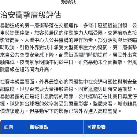
娛樂城
治安衝擊層級評估
暴動造成的第一層衝擊落在交通運作，多條市區通道被封鎖，公
車與捷運停駛，旅客與居民的移動能力大幅受限，交通癱瘓直接
影響商圈、人流中心與公共機構的運作節奏，部分活動與比賽臨
時取消，引發外界對城市承受大型賽事壓力的疑問，第二層衝擊
來自公共空間安全感下降，商業街區關門時間提前，居民外出意
願降低，夜間景象明顯不同於平日，雖然暴動未全面擴散，但風
險層級在短時間內升高。
在賽事規畫層面，外界最擔心的問題集中在交通可塑性與則安全
網厚度，世界盃需要大量接駁路線、固定巡邏與即時交通調整，
暴動暴露的正是城市最脆弱的環節，公共運輸若在比賽日再度停
擺，球迷進出球場的效率將受到嚴重影響，整體來看，城市雖具
備恢復能力，但暴動留下的影像已讓外界進入高度警覺。
面向
觀察重點
可能影響