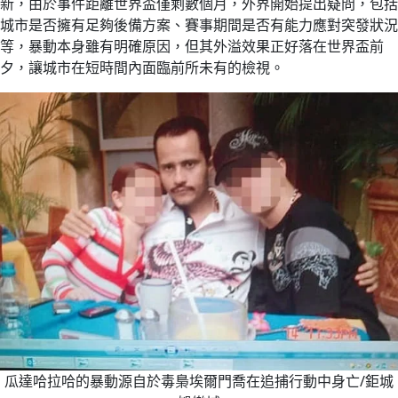
新，由於事件距離世界盃僅剩數個月，外界開始提出疑問，包括
城市是否擁有足夠後備方案、賽事期間是否有能力應對突發狀況
等，暴動本身雖有明確原因，但其外溢效果正好落在世界盃前
夕，讓城市在短時間內面臨前所未有的檢視。
瓜達哈拉哈的暴動源自於毒梟埃爾門喬在追捕行動中身亡/鉅城