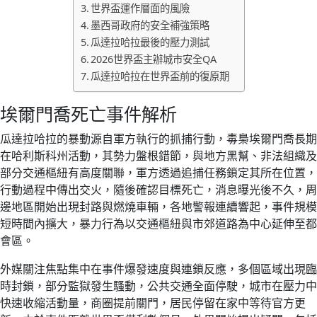
世界盃運作層面的風險
墨西哥政府的安全補強策略
瓜達拉哈拉最後的壓力測試
2026世界盃主辦城市安全QA
瓜達拉哈拉在世界盃前的復原期
埃爾門喬死亡事件解析
瓜達拉哈拉的暴動源自軍方執行的抓捕行動，毒梟埃爾門喬長期
在哈利斯科州活動，其勢力盤根錯節，與地方黑幫、非法組織及
部分交通樞紐有高度關聯，軍方透過追捕任務鎖定其所在位置，
行動過程中傳出交火，隨後確認目標死亡，消息曝光後不久，周
邊地區開始出現封路與燃燒車輛，各地警報連續響起，事件規模
短時間內擴大，暴力行為以交通樞紐與市郊道路為中心延伸至都
會區。
外媒關注焦點集中在事件爆發速度與連鎖反應，多個區域出現臨
時封鎖，部分監獄發生騷動，公共交通全面停駛，城市在壓力中
快速收縮活動量，商圈提前關門，居民停留在家中等待官方更