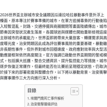
2026世界盃主辦城市安全議題因瓜達拉哈拉暴動事件意外浮上
檯面，原本專注於賽事準備的城市，在軍方追捕毒梟的行動後陷
入短暫混亂，封路、交通停擺與商圈關閉等畫面陸續傳出，城市
節奏因突發狀況產生落差，各國球迷與媒體也開始重新檢視這座
主辦城市的承載能力，世界盃即將帶來大量旅客、轉運需求與高
度曝光度，治安問題因此成為評估賽事風險的重要基礎，暴動雖
非長期性事件，但外界對城市回穩速度、政府應對效率與大型活
動應變框架依然高度關注，官方強調已啟動世界盃期間的警戒模
式，包括擴大巡邏、整合交通資訊、提升監控能力等措施。城市
逐步恢復正常運作，但最終能否在比賽前呈現穩定狀態，仍取決
於接下來的部署密度與整體合作，以下將以暴動背景、治安衝擊
與賽事運作三大方向進行深入分析。
目錄
埃爾門喬死亡事件解析
治安衝擊層級評估