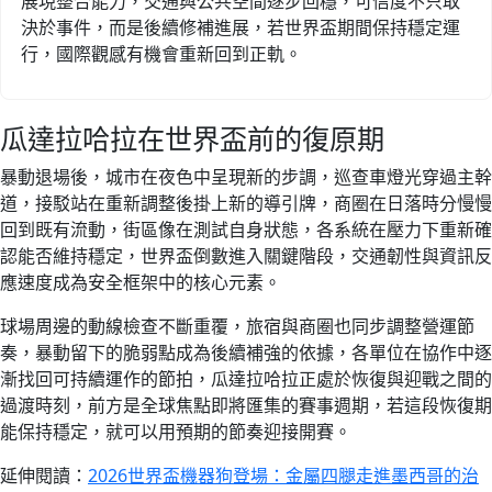
展現整合能力，交通與公共空間逐步回穩，可信度不只取
決於事件，而是後續修補進展，若世界盃期間保持穩定運
行，國際觀感有機會重新回到正軌。
瓜達拉哈拉在世界盃前的復原期
暴動退場後，城市在夜色中呈現新的步調，巡查車燈光穿過主幹
道，接駁站在重新調整後掛上新的導引牌，商圈在日落時分慢慢
回到既有流動，街區像在測試自身狀態，各系統在壓力下重新確
認能否維持穩定，世界盃倒數進入關鍵階段，交通韌性與資訊反
應速度成為安全框架中的核心元素。
球場周邊的動線檢查不斷重覆，旅宿與商圈也同步調整營運節
奏，暴動留下的脆弱點成為後續補強的依據，各單位在協作中逐
漸找回可持續運作的節拍，瓜達拉哈拉正處於恢復與迎戰之間的
過渡時刻，前方是全球焦點即將匯集的賽事週期，若這段恢復期
能保持穩定，就可以用預期的節奏迎接開賽。
延伸閱讀：
2026世界盃機器狗登場：金屬四腿走進墨西哥的治