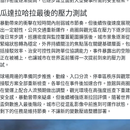
協作密度逐漸提高，也逐步建立面對大型賽事所需的安全框架。
瓜達拉哈拉最後的壓力測試
暴動帶來的衝擊在短時間內削弱城市節奏，但後續恢復速度展現
出一定韌性，公共交通重新運作，商圈與觀光區在壓力下逐步回
復日常步調，巡邏密度與監控覆蓋範圍擴張後，城市景象逐漸從
緊縮狀態轉為穩定，外界持續關注的焦點落在關鍵基礎層面，包
括接駁效率、治安可控性與跨單位協調能力，事件暴露出的空隙
正在被補上，也讓城市在世界盃前獲得一次提前到來的壓力測
試。
球場周邊的準備同步推進，動線、入口分流、停車區秩序與觀眾
接駁方案全部重新檢查，各單位在事件後加速合作。旅館與商圈
在營運上配合人流預期做出調整，觀光環境在高強度巡查下重建
安全感，暴動曾帶來疑慮，但後續補強逐漸拉回評價，隨著世界
盃倒數進入最後階段，城市已從混亂影像中前進到可運作狀態，
剩下的任務是維持節奏，不讓新的變數壓過整體部署。