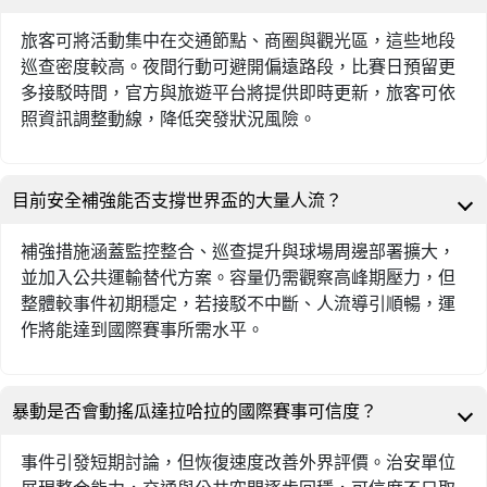
旅客可將活動集中在交通節點、商圈與觀光區，這些地段
巡查密度較高。夜間行動可避開偏遠路段，比賽日預留更
多接駁時間，官方與旅遊平台將提供即時更新，旅客可依
照資訊調整動線，降低突發狀況風險。
目前安全補強能否支撐世界盃的大量人流？
補強措施涵蓋監控整合、巡查提升與球場周邊部署擴大，
並加入公共運輸替代方案。容量仍需觀察高峰期壓力，但
整體較事件初期穩定，若接駁不中斷、人流導引順暢，運
作將能達到國際賽事所需水平。
暴動是否會動搖瓜達拉哈拉的國際賽事可信度？
事件引發短期討論，但恢復速度改善外界評價。治安單位