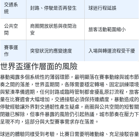
交通系
封路、停駛是否再發生
球迷行程延誤
統
公共空
商圈開放狀態與夜間治
旅客活動範圍縮小
間
安
賽事運
突發狀況的應變速度
入場與轉運流程受干擾
作
世界盃運作層面的風險
暴動揭露多個系統性的薄弱環節，最明顯落在賽事動線與城市節
奏之間的落差，世界盃期間，各隊需要穩定轉場、固定訓練環境
與緊湊準備週期，任何封路或臨時管制都會擾亂原訂流程，旅客
量在比賽週會大幅增加，交通接駁必須保持連續度，暴動造成的
停駛經驗讓外界對交通韌性產生疑慮，商圈與公共空間的短暫關
閉雖已解除，但事件暴露的風險仍引起熱議，城市節奏在壓力下
呈現不均，這部分與大型賽事需求存在落差。
球迷的體驗同樣受到考驗，比賽日需要明確動線、充足接駁容量