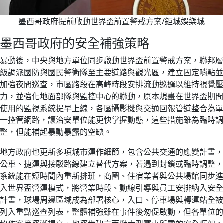
墨西哥政府提前啟動世界盃前置警戒方案/鉅城娛樂城
墨西哥政府的安全補強策略
暴動後，中央與地方單位同步啟動世界盃前置警戒方案，聯邦層
級調派國防與國民警衛隊至主要道路與觀光區，建立固定哨點並
加強夜間巡查，市區路段在高峰時段安排流動巡邏以維持視覺壓
力，並強化地面部隊與監控中心的聯動，原本規畫在世界盃期間
使用的監視系統提早上線，各區攝影機與交通回報管道整合為單
一控管網路，讓治安單位能更快掌握動態，這些措施雖為臨時調
整，但能補起暴動暴露的空缺。
地方政府也更新多項城市運作細節，包含公共交通的應變計畫，
公車、捷運與接駁路線建立替代方案，若遇到封鎖或臨時調整，
系統能在短時間內重新排班，商圈、住宿業者與公共場館同步進
入世界盃營運模式，將營業時段、動線引導與員工安排納入安全
計畫，球場周邊區域成為部署核心，入口、停車場與轉運站全被
列入重點巡查列表，整體補強雖在事件後匆促啟動，但各單位的