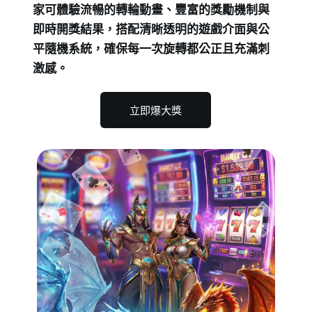
家可體驗流暢的轉輪動畫、豐富的獎勵機制與
即時開獎結果，搭配清晰透明的遊戲介面與公
平隨機系統，確保每一次旋轉都公正且充滿刺
激感。
立即爆大獎