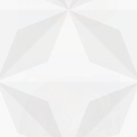
2026 年 3 月 17 日
RG鬥雞深度評測：雞鳴對決中掀起
200倍熱血戰局