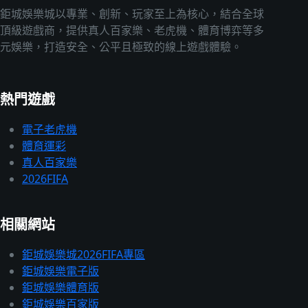
鉅城娛樂城以專業、創新、玩家至上為核心，結合全球
頂級遊戲商，提供真人百家樂、老虎機、體育博弈等多
元娛樂，打造安全、公平且極致的線上遊戲體驗。
熱門遊戲
電子老虎機
體育運彩
真人百家樂
2026FIFA
相關網站
鉅城娛樂城2026FIFA專區
鉅城娛樂電子版
鉅城娛樂體育版
鉅城娛樂百家版