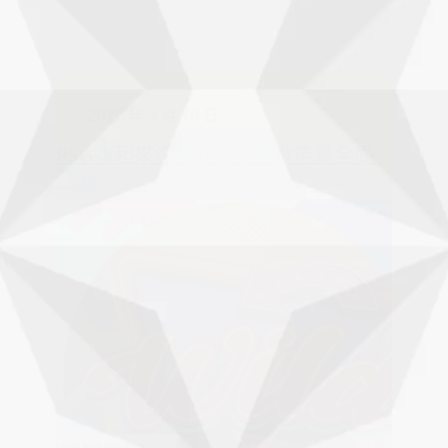
2026 年 3 月 18 日
RSG嗨起來深度評測：狂歡能量全面
釋放