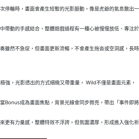
次停輪時，畫面會產生短暫的光影脈動，像是虎爺的氣息散出一
中帶動的手感結合，整體遊戲過程有一種心被慢慢放低、專注於
奏雖然不急促，但畫面更新流暢，不會產生拖沓或空洞感，長時
強，光影透出的方式細緻又帶重量， Wild不僅是畫面元素，
當Bonus成為畫面焦點，背景光線會同步微亮，帶出「事件即將
來更有力量感，整體特效不浮誇，但氛圍濃厚，形成進入強化祈