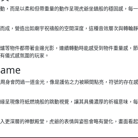
動，而是以柔和但帶重量的動作呈現虎爺坐鎮般的穩固感，每一
而成，營造出如廟宇祝禱般的空間深度，這種音效層次與轉輪靜
爐等物件都帶著金邊光影，連續轉動時能感受到物件重量感，節
有儀式感氛圍的玩家。
Game
虎周身會閃過一道金光，像是護佑之力被瞬間點亮，符號的存在感極
邊緣呈現像符紙燃燒般的跳動視覺，讓其具備濃厚的祈福意味，每
入更深層的神獸殿堂，虎爺的表情與姿態會略有變化，畫面看起