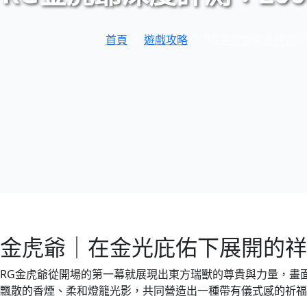
首頁
遊戲攻略
RG金虎爺深度評測：
金虎爺｜在金光庇佑下展開的祥
RG金虎爺從開場的第一幕就展現出東方瑞獸的尊貴與力量，畫
飄散的香煙、柔和燈籠光影，共同營造出一種帶有儀式感的祈福