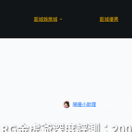
跳
至
主
鉅城娛樂城
鉅城優惠
要
內
容
場邊小助理
2026 年 2 月 
RG金虎爺深度評測：20