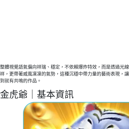
整體視覺語氣偏向祥瑞、穩定，不依賴爆炸特效，而是透過光
祥，更帶著威風凜凜的氣勢，這種沉穩中帶力量的藝術表現，讓
到就有共鳴的作品。
金虎爺｜基本資訊