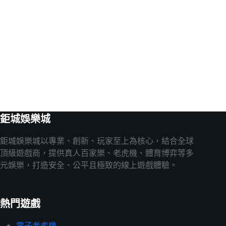
鉅城娛樂城
鉅城娛樂城以專業、創新、玩家至上為核心，結合全球
頂級遊戲商，提供真人百家樂、老虎機、體育博弈等多
元娛樂，打造安全、公平且極致的線上遊戲體驗。
熱門遊戲
電子老虎機