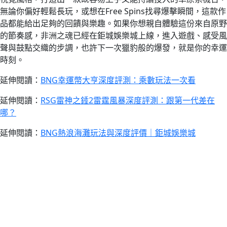
無論你偏好輕鬆長玩，或想在Free Spins找尋爆擊瞬間，這款作
品都能給出足夠的回饋與樂趣。如果你想親自體驗這份來自原野
的節奏感，非洲之魂已經在鉅城娛樂城上線，進入遊戲、感受風
聲與鼓點交織的步調，也許下一次獵豹般的爆發，就是你的幸運
時刻。
延伸閱讀：
BNG幸運幣大亨深度評測：乘數玩法一次看
延伸閱讀：
RSG雷神之錘2雷霆風暴深度評測：跟第一代差在
哪？
延伸閱讀：
BNG熱浪海灘玩法與深度評價｜鉅城娛樂城