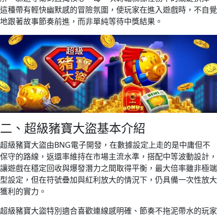
這種帶有輕快幽默感的冒險氛圍，使玩家在進入遊戲時，不自覺
地跟著故事節奏前進，而非單純等待中獎結果。
二、超級豬寶大盜基本介紹
超級豬寶大盜由BNG電子開發，在數據設定上走的是中庸但不
保守的路線，返還率維持在市場主流水準，搭配中等波動設計，
讓遊戲在穩定回收與爆發潛力之間取得平衡，最大倍率雖非極端
型設定，但在符號疊加與紅利放大的情況下，仍具備一次性放大
獲利的實力。
超級豬寶大盜特別適合喜歡連線感明確、節奏不拖泥帶水的玩家