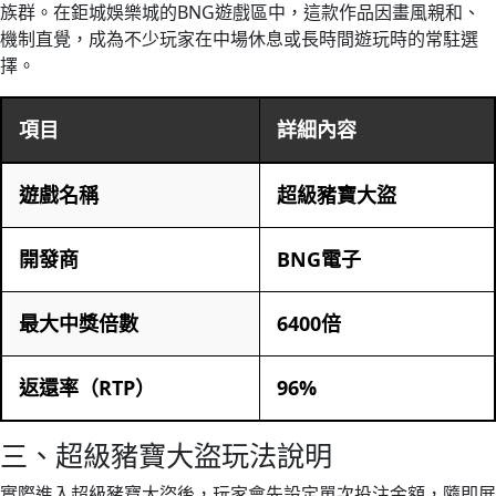
族群。在鉅城娛樂城的BNG遊戲區中，這款作品因畫風親和、
機制直覺，成為不少玩家在中場休息或長時間遊玩時的常駐選
擇。
項目
詳細內容
遊戲名稱
超級豬寶大盜
開發商
BNG電子
最大中獎倍數
6400倍
返還率（RTP）
96%
三、超級豬寶大盜玩法說明
實際進入超級豬寶大盜後，玩家會先設定單次投注金額，隨即展