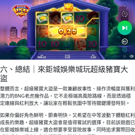
六、總結｜來鉅城娛樂城玩超級豬寶大
盜
整體而言，超級豬寶大盜是一款兼顧故事性、操作流暢度與獲利
潛力的BNG老虎機作品，它不走極端高風險路線，而是透過穩
定連線與紅利放大，讓玩家在輕鬆氛圍中等待關鍵爆發時刻。
如果你偏好角色鮮明、節奏明快，又希望在中等波動下體驗紅利
成長的樂趣，超級豬寶大盜會是值得嘗試的選擇，目前該遊戲已
在鉅城娛樂城上線，適合想要享受冒險故事，同時追求實際回收