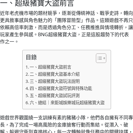
一、超級豬寶大盜前言
近年老虎機市場的題材競爭，逐漸從傳統神話、戰爭史詩，轉向
更具敘事感與角色魅力的「團隊冒險型」作品。這類遊戲不再只
依賴高倍率刺激，而是透過角色分工、任務推進與情境轉折，讓
玩家產生參與感。BNG超級豬寶大盜，正是這股趨勢下的代表
作之一。
目錄
一、超級豬寶大盜前言
二、超級豬寶大盜基本介紹
三、超級豬寶大盜玩法說明
四、超級豬寶大盜符號與特殊功能
五、超級豬寶大盜試玩評測
六、總結｜來鉅城娛樂城玩超級豬寶大盜
遊戲世界觀圍繞一支訓練有素的豬豬小隊，他們各自擁有不同專
長，為了完成一場高風險的金庫搶奪行動而集結。從潛入、破
解、躲避守衛到直搗核心，每一次轉軸就像任務中的關鍵抉擇，