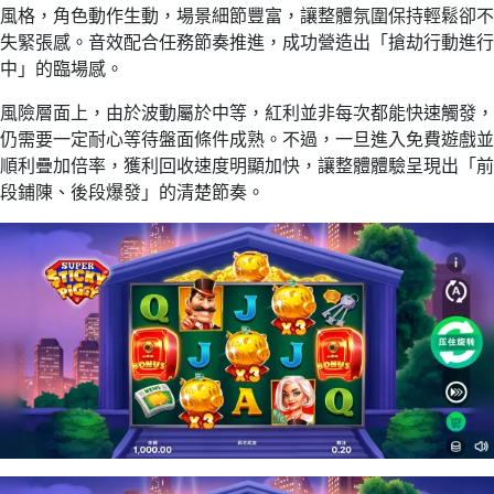
風格，角色動作生動，場景細節豐富，讓整體氛圍保持輕鬆卻不
失緊張感。音效配合任務節奏推進，成功營造出「搶劫行動進行
中」的臨場感。
風險層面上，由於波動屬於中等，紅利並非每次都能快速觸發，
仍需要一定耐心等待盤面條件成熟。不過，一旦進入免費遊戲並
順利疊加倍率，獲利回收速度明顯加快，讓整體體驗呈現出「前
段鋪陳、後段爆發」的清楚節奏。