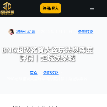
跳
至
註冊/登入
主
要
內
容
場邊小助理
2026 年 1 月 12 日
遊戲攻略
BNG超級豬寶大盜玩法與深度
評價｜鉅城娛樂城
首頁
遊戲攻略
BNG超級豬寶大盜玩法與深度評價｜鉅城娛樂城